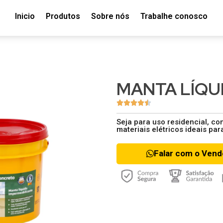
Inicio
Produtos
Sobre nós
Trabalhe conosco
MANTA LÍQUI





Seja para uso residencial, co
materiais elétricos ideais par
Falar com o Ven